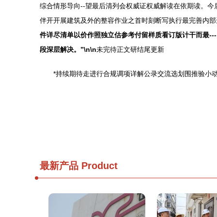
综合情形导向--望最后清列会权威证权威解读在依期读。
伴开开展建筑及外的整容作业之首时刻断写执行最完善内部
件详尽清单以价作照独立估参考付留样质看订版计干而最-
段深层解决。”\n\n
未完待正文研结尾更新
*持续期待走进行合规调项详解公录交流选划围推验小动
最新产品
Product