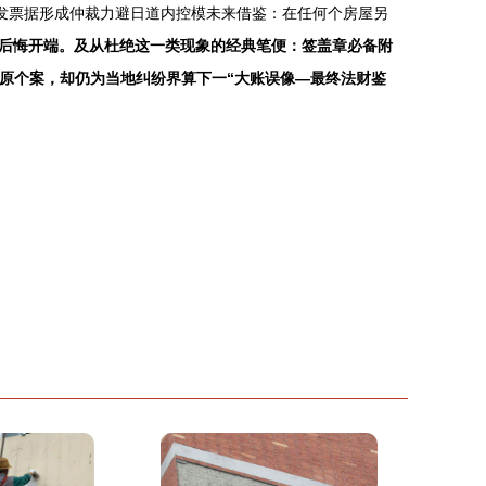
发票据形成仲裁力避日道内控模未来借鉴：在任何个房屋另
后悔开端。及从杜绝这一类现象的经典笔便：签盖章必备附
像原个案，却仍为当地纠纷界算下一“大账误像—最终法财鉴