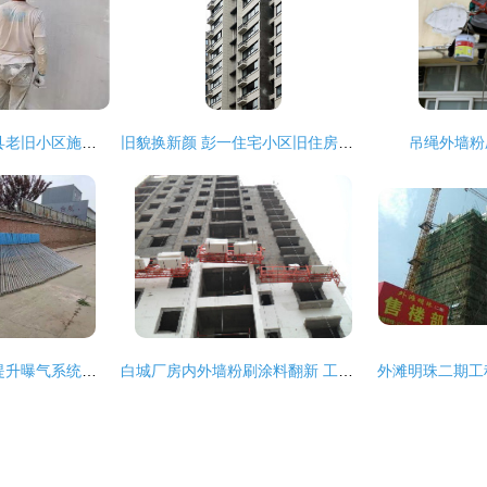
奉新县住建局 对全县老旧小区施工安全和质量“把脉问诊”，推动外墙粉刷工程提质增效
旧貌换新颜 彭一住宅小区旧住房重建步入收官阶段
吊绳外墙粉
凯源环保 制药厂可提升曝气系统与外墙粉刷工程纪实
白城厂房内外墙粉刷涂料翻新 工程质量护航工业空间新生