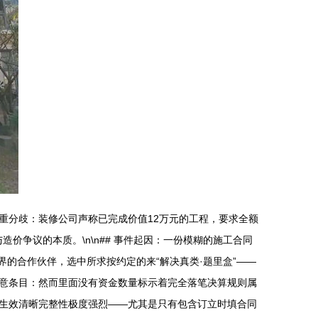
重分歧：装修公司声称已完成价值12万元的工程，要求全额
价争议的本质。\n\n## 事件起因：一份模糊的施工合同
的合作伙伴，选中所求按约定的来“解决真类·题里盒”——
意条目：然而里面没有资金数量标示着完全落笔决算规则属
生效清晰完整性极度强烈——尤其是只有包含订立时填合同