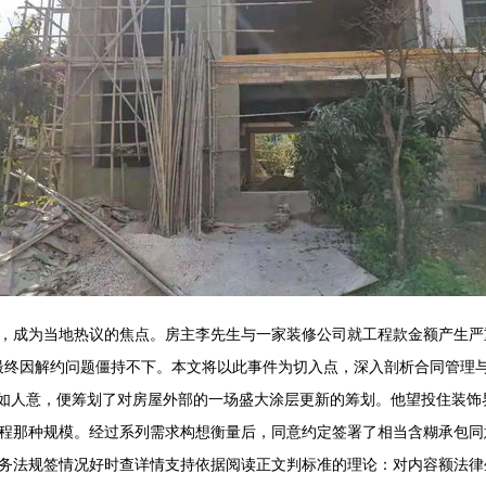
，成为当地热议的焦点。房主李先生与一家装修公司就工程款金额产生严
最终因解约问题僵持不下。本文将以此事件为切入点，深入剖析合同管理与造
如人意，便筹划了对房屋外部的一场盛大涂层更新的筹划。他望投住装饰界
程那种规模。经过系列需求构想衡量后，同意约定签署了相当含糊承包同
务法规签情况好时查详情支持依据阅读正文判标准的理论：对内容额法律