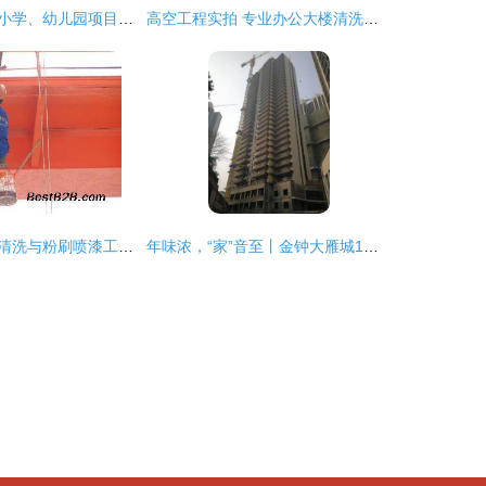
龙海市月港中心小学、幼儿园项目外墙粉刷工程进展顺利
高空工程实拍 专业办公大楼清洗、外墙粉刷与玻璃幕墙维护细节图集
上海高新区外墙清洗与粉刷喷漆工程服务 以品质铸就城市新颜
年味浓，“家”音至丨金钟大雁城1月工程进度播报 外墙粉刷工程稳步推进