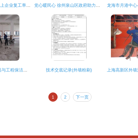
措施给力，南靖县规上企业复工率达80%并加速推进外墙粉刷工程
党心暖民心 徐州泉山区政府助力房屋碳纤维加固与外墙焕新
南京鼓楼区 装潢保洁与工程保洁一体化服务的专业之选
技术交底记录(外墙粉刷)
1
2
下一页