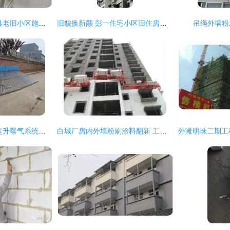
奉新县住建局 对全县老旧小区施工安全和质量“把脉问诊”，推动外墙粉刷工程提质增效
旧貌换新颜 彭一住宅小区旧住房重建步入收官阶段
吊绳外墙粉
凯源环保 制药厂可提升曝气系统与外墙粉刷工程纪实
白城厂房内外墙粉刷涂料翻新 工程质量护航工业空间新生