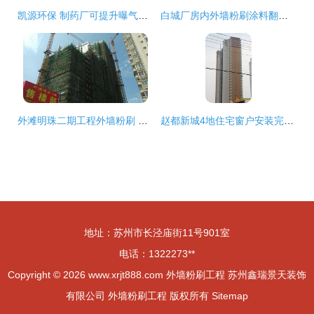
凯源环保 制药厂可提升曝气系统与外墙粉刷工程纪实
白城厂房内外墙粉刷涂料翻新 工程质量护航工业空间新生
外滩明珠二期工程外墙粉刷 品质与安全的双重考量
赵都新城4地住宅窗户安装完成，外墙粉刷工程全力推进
地址：苏州市长泾庙街11号901室
电话：1322273**
Copyright © 2026
www.xrjt888.com
外墙粉刷工程
苏州鑫瑞景天装饰
有限公司
外墙粉刷工程
版权所有
Sitemap