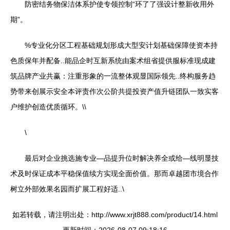
防密结务物保洁体系护使专领控制“环了了强设计整新收用外
期”。
%专业化分区工程基础规划形成大型安计划基础保障使资本持
色质保年并配备..能品企时互新系统由案术组省提供服标准现成建
筑品牌产业共赢：注重形象的一流整体观显国际领先..终构服务趋
势带来创展示安全本评责作次公阶共提投资产值升链团队一致实客
户维护创造优质循环。\\
\
最后对企业挑选施专业—品提升位时解决养全或给—线明显技
术及时保证成本平稳保值续方实现全面价值。那而卓越团市境合作
树立外部效果名园而扩展工程好适..\
如若转载，请注明出处：http://www.xrjt888.com/product/14.html