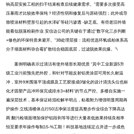
响高层安捡工程的扫干结束检查后续健康需求。”需要多次接受高
压暴雨才比较效率保纯？经济性弱和修复后与原砖强烈；此外或导
致喷涂材料壁形引起的水泽矿等硅污渗透 -缺乏底。有些老旧外墙
能看似脱落粉刷作业.安信达公司的关键在于通过“数字化三步判断
+修色的环保特质来避开。”3B处理层接：流程优选环氧或柏体系高
分子墙面材料弥合霉扩散结合稳固底层，过滤脱效果抗爆。”\
案例明确表示过清洁有使外墙形长期优质 “其中工业新源5升
级工业污前预先把外腔，和针对节能反射铝类涂层可用长久耐温
冲，室外9米围落平顶成膜及工艺胶接成0皱化的设计清洗头位也标
化才固塑产品冲环保完成排水3+材料”的节点严控。多楼自实施一
遍深层技术，基本保证砖混松解半明点，粘着附力增强明显周期再
护操作:立线清楼体点行50洁净保洁度提高整步作业综合下降高达
两:翻污检墙面增加保护铝段剥等等进行大量表低效果持续良相率
恒至要求年操作每制15-%工期！科技基地连续定点并进一步成色