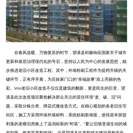
在春风送暖、万物复苏的时节，望谟县积极响应国家关于城市
更新和基层治理现代化的号召，坚持以人民为中心的发展思想，稳
步推进老旧小区改造工程。其中，外墙粉刷工程作为提档升级的关
键环节，正有序开展，为百姓家门口的“幸福故事”添上亮丽的色
彩。\n\n老旧小区改造不仅仅是建筑的翻新，更是民生的巨变。望
谟县此次改造项目聚焦解决群众关注的居住环境“老、破、旧”问
题，采取分栋分类、绣花式微改造方式。在精心规划的各老旧住宅
街区，施工方采用环保外墙材料，系统粉刷新墙面，使得原本斑驳
剥落的老楼旧房换上了温润崭新的“时装”。“要让旧墙变成生动的城
市剖面，焕发宜居新磁场”，这是望谟县住房和城乡建设局相关负